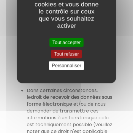
Le
droit d'obtenir des informations
cookies et vous donne
sur les données que nous détenons
le contrôle sur ceux
sur vous et les traitements mis en
que vous souhaitez
œuvre ;
activer
Lorsque le traitement est fondé sur
votre consentement, vous avez le
Tout accepter
droit de retirer ce consentement à
tout moment
. Cette action ne
Tout refuser
portera pas atteinte à la licéité du
Personnaliser
traitement fondé sur le
consentement effectué avant le
retrait de celui-ci ;
Dans certaines circonstances,
le
droit de recevoir des données sous
forme électronique
et/ou de nous
demander de transmettre ces
informations à un tiers lorsque cela
est techniquement possible (veuillez
noter que ce droit n'est applicable