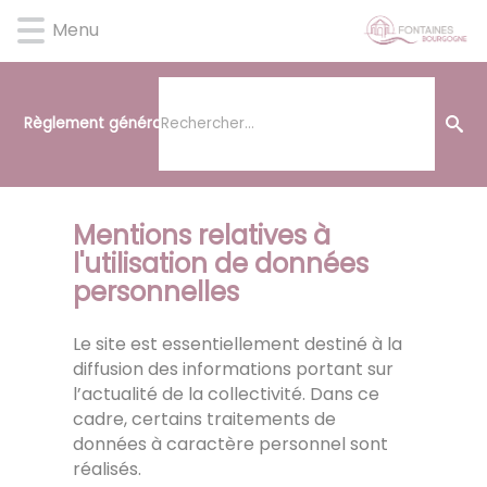
Lien
Lien
Lien
Lien
Panneau de gestion des cookies
Menu
d'accès
d'accès
d'accès
d'accès
rapide
rapide
rapide
rapide
au
au
à
au
menu
contenu
la
pied
Règlement général sur la protection des données
principal
recherche
de
page
Mentions relatives à
l'utilisation de données
personnelles
Le site est essentiellement destiné à la
diffusion des informations portant sur
l’actualité de la collectivité. Dans ce
cadre, certains traitements de
données à caractère personnel sont
réalisés.