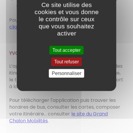
Ce site utilise des
Chalon
cookies et vous donne
le contrôle sur ceux
Pour en savoir plus ou réserver un transport,
que vous souhaitez
cliquez ici
.
activer
Tout accepter
YVON
Tout refuser
L’application Yvon du Grand Chalon propose des
itinéraires qui peuvent combiner le covoiturage,
Personnaliser
le transport collectif (bus urbains, TER, transport
à la demande) et la marche à pied…
Pour télécharger l'application puis trouver les
horaires de bus, consulter les cartes, composer
votre itinéraire... consulter
le site du Grand
Chalon Mobilités
.