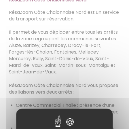
RésaZoom Côte Chalonnaise Nord est un service
de transport sur réservation.
Il permet de vous déplacer entre tous les arrêts
de la zone regroupant les communes suivantes :
Aluze, Barizey, Charrecey, Dracy-le-Fort,
Farges-lès-Chalon, Fontaines, Mellecey,
Mercurey, Rully, Saint-Denis-de-Vaux, Saint-
Mard-de-Vaux, Saint-Martin-sous-Montaigu et
Saint-Jean-de-Vaux.
RésaZoom Côte Chalonnaise Nord vous propose
des liaisons vers deux arrêts :
Centre Commercial Thalie : présence d’une
zone commerciale et correspondances avec
la ligne 3 du réseau ZOOM.
Pôle Gares : accès direct au centre-ville de