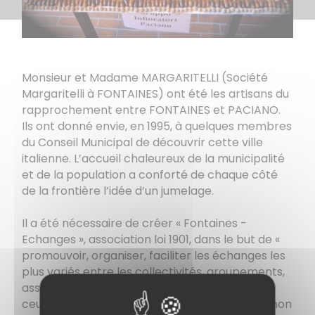
Monsieur et Madame MARGARITELLI (Société
Margaritelli à FONTAINES) ont été les artisans du
rapprochement entre FONTAINES et PACIANO.
Ils ont donné envie, en 1995, à quelques membres
du Conseil Municipal de découvrir cette ville
italienne. L’accueil chaleureux de la municipalité
et de la population a conforté de chaque côté
de la frontière l’idée d’un jumelage.
Il a été nécessaire de créer « Fontaines -
Echanges », association loi 1901, dans le but de «
promouvoir, organiser, faciliter les échanges les
plus variés entre les collectivités, groupements,
associations ou particuliers de FONTAINES et
ceux des villes de pays étrangers, jumelés ou non