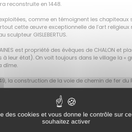
sera reconstruite en 1448.
s exploitées, comme en témoignent les chapiteaux 
tout cette œuvre exceptionnelle de l’art religieux r
 au sculpteur GISLEBERTUS.
TAINES est propriété des évêques de CHALON et pla
s à leur état). On voit toujours dans le village la «
la dîme.
49, la construction de la voie de chemin de fer du P
 rural dont l’activité se partage entre l’agricultur
a crise du phylloxera) et toujours, l’extraction de la
ise des cookies et vous donne le contrôle sur 
de forme octogonale, est bâti au quartier Saint-Ni
souhaitez activer