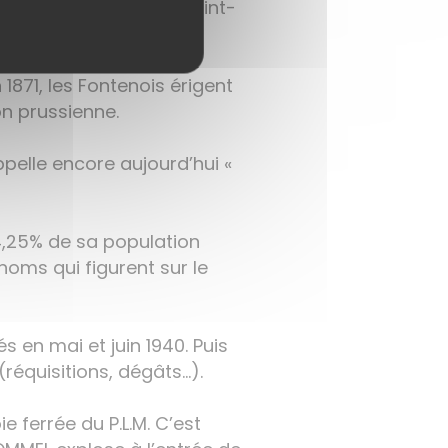
situés sur la colline Saint-
n.
871, les Fontenois érigent
on prussienne.
pelle encore aujourd’hui «
 4,25% de sa population
oms qui figurent sur le
 en mai et juin 1940. Puis
équisitions, dégâts...).
e ferrée du P.L.M. C’est