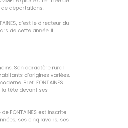
ROMMEL explose à l’entrée de
e de déportations.
AINES, c’est le directeur du
ars de cette année. Il
oins. Son caractère rural
abitants d’origines variées.
 moderne. Bref, FONTAINES
 la tête devant ses
re de FONTAINES est inscrite
nnées, ses cinq lavoirs, ses