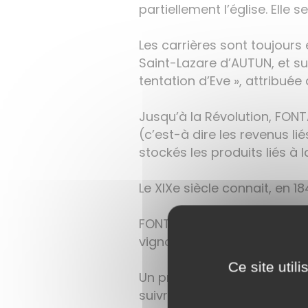
partiellement l’église. Elle 
Les carrières sont toujour
Saint-Lazare d’AUTUN, et sur
tentation d’Eve », attribuée
Jusqu’à la Révolution, FON
(c’est-à dire les revenus lié
stockés les produits liés à 
Le XIXe siècle connait, en 18
FONTAINES est alors un bourg
vignoble florissant jusqu’à l
Ce site util
Un premier lavoir couvert, 
suivront.