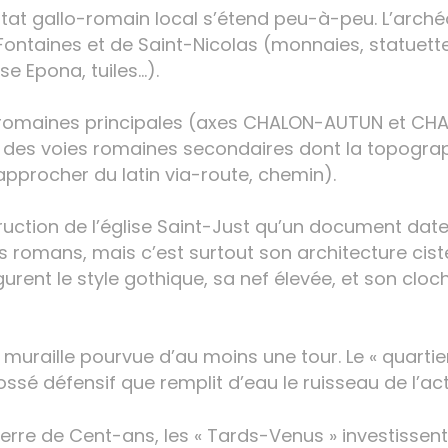
at gallo-romain local s’étend peu-à-peu. L’archéo
 Fontaines et de Saint-Nicolas (monnaies, statuett
sse Epona, tuiles…).
s romaines principales (axes CHALON-AUTUN et CH
à des voies romaines secondaires dont la topograp
rapprocher du latin via-route, chemin).
uction de l’église Saint-Just qu’un document date 
 romans, mais c’est surtout son architecture cist
gurent le style gothique, sa nef élevée, et son clo
e muraille pourvue d’au moins une tour. Le « quart
fossé défensif que remplit d’eau le ruisseau de l’a
erre de Cent-ans, les « Tards-Venus » investissent 