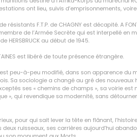
de munitions destiné à l’Afrika-Korps du maréchal 
restations ont lieu, suivis d’emprisonnements, voir
de résistants F.T.P. de CHAGNY est décapité. A FONT
, membre de l’Armée Secrète qui est interpellé en m
 de HERSBRUCK au début de 1945.
AINES est libéré de toute présence étrangère.
e s’est peu-à-peu modifié, dans son apparence du m
ois. Sa sociologie a changé au gré des nouveaux h
 Exceptés ses « chemins de champs », sa voirie est
que », qui revendique sa modernité, sans détourner
ux, pour qui sait lever la tête en flânant, l’histoi
es deux ruisseaux, ses carrières aujourd’hui abando
, ou son monument aux Morts.