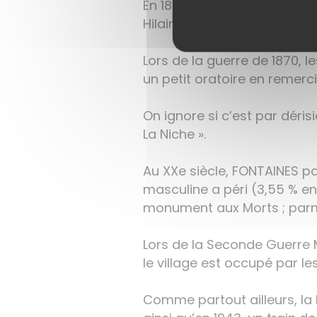
En 1862, un riche négociant 
Hilaire qui surplombe le villa
Lors de la guerre de 1870, 
un petit oratoire en remerc
On ignore si c’est par dér
La Niche ».
Au XXe siècle, FONTAINES pa
masculine a péri (3,55 % en
monument aux Morts ; parmi 
Lors de la Seconde Guerre M
le village est occupé par le
Comme partout ailleurs, la Ré