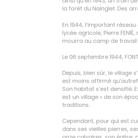
ainsi qu’en 1943, un train 
la forêt du Nainglet. Des ar
En 1944, l’important réseau 
lycée agricole, Pierre FENIÉ
mourra au camp de travail
Le 06 septembre 1944, FONT
Depuis, bien sûr, le villag
est moins affirmé qu’autref
Son habitat s’est densifié.
est un village « de son épo
traditions.
Cependant, pour qui est curie
dans ses vieilles pierres, s
onze calvaires, son église