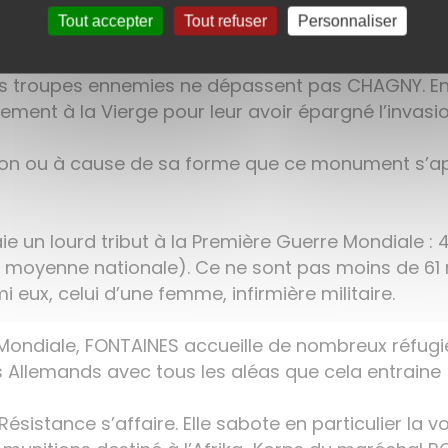
en vins de DRACY-LE-FORT, propriétaire de terrains 
Tout accepter
Tout refuser
Personnaliser
ge, fait ériger une tour votive qui se voit de fort loi
les troupes ennemies ne dépassent pas CHAGNY. En 1
iement à la Vierge pour leur avoir épargné l’invasi
ision ou à cause de sa forme que ce monument s’ap
ie un lourd tribut à la Première Guerre Mondiale :
 moyenne nationale). Ce ne sont pas moins de 61 n
eux, celui d’une femme, infirmière militaire.
ondiale, FONTAINES accueille de nombreux réfugiés
s Allemands avec tous les aléas que cela entraine (r
sistance s’affaire. Elle sabote en particulier la voi