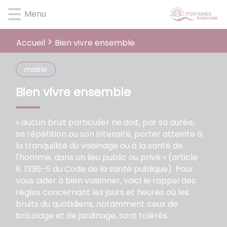
Lien
Lien
Lien
Lien
Panneau de gestion des cookies
Menu
d'accès
d'accès
d'accès
d'accès
rapide
rapide
rapide
rapide
au
au
à
au
Bien vivre ensemble
Accueil
menu
contenu
la
pied
principal
recherche
de
mairie
page
Bien vivre ensemble
« aucun bruit particulier ne doit, par sa durée,
sa répétition ou son intensité, porter atteinte à
la tranquillité du voisinage ou à la santé de
l'homme, dans un lieu public ou privé » (article
R. 1336-5 du Code de la santé publique). Pour
vous aider à bien voisinner, voici le rappel des
règles concernant les jours et heures où les
bruits du quotidiens, notamment ceux de
bricolage et de jardinage, sont tolérés.