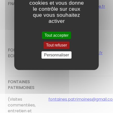
cookies et vous donne
FNACA
colbert.fontaines@orange.fr
le contrôle sur ceux
que vous souhaitez
activer
patriziog@sfr.fr
Tout accepter
Tout refuser
FONTAINES
isabelle.gelin@hervegelin.fr
Personnaliser
ECHANGES
FONTAINES
PATRIMOINES
fontaines.patrimoines@gmail.c
(Visites
commentées,
entretien et