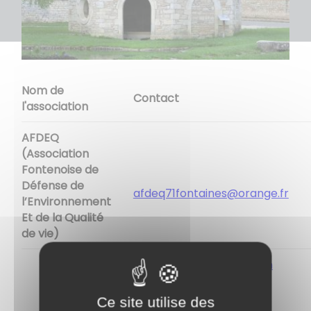
Nom de
Contact
l'association
AFDEQ
(Association
Fontenoise de
Défense de
afdeq71fontaines@orange.fr
l’Environnement
Et de la Qualité
de vie)
michelbriday@gmail.com
annemarie@orange.fr
Ce site utilise des