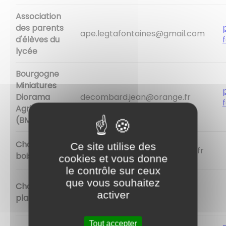
Association
des parents
ape.legtafontaines@gmail.com
d'élèves du
lycée
Bourgogne
Miniatures
Diorama
decombard.jean@orange.fr
Agricoles
(BMDA)
Chasse au
Ce site utilise des
christelle.amendola@orange.fr
bois
cookies et vous donne
le contrôle sur ceux
que vous souhaitez
Chasse en
activer
plaine
evelyne.michet2@gmail.com
Tout accepter