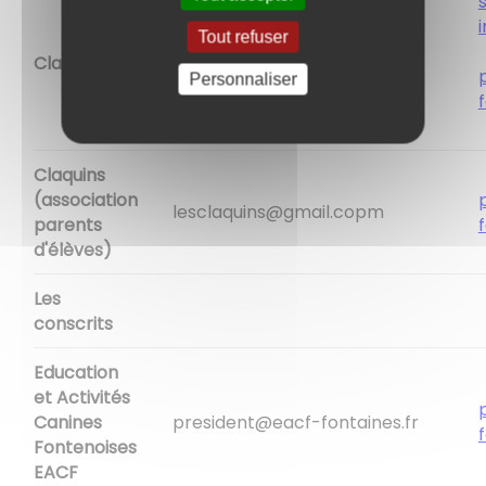
s
Tout refuser
Claq'motos
claqmotos@gmail.com
Personnaliser
Claquins
(association
lesclaquins@gmail.copm
parents
d'élèves)
Les
conscrits
Education
et Activités
Canines
president@eacf-fontaines.fr
Fontenoises
EACF