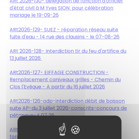
ARt 2026-130- délégation de fonction d'officier
d'état civil à M Yves SION pour célébration
mariage le 19-09-26
ARt2026-129- SUEZ - réparation réseau suite
fuite d'eau - 14 rue des clausins - le 07-08-26
ARt 2026-128- Interdiction tir du feu d'artifice du
13 juillet 2026
ARt2026-127- EIFFAGE CONSTRUCTION -
Remplacement caniveaux grilles - Chemin du
Clos l'Evêque - A partir du 16 juillet 2026
ARt2026-126-odp-interdiction débit de boisson
suite AP-du 3 juillet 2026-conscrits-concours de
pétanque-4 07 26.
ARt2026-125-odp-interdiction de stationner-
forum des associations-29 08 2026.