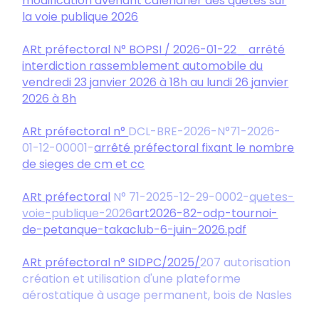
modification avenant calendrier des quêtes sur
la voie publique 2026
ARt préfectoral N° BOPSI / 2026-01-22_ arrêté
interdiction rassemblement automobile du
vendredi 23 janvier 2026 à 18h au lundi 26 janvier
2026 à 8h
ARt préfectoral n°
DCL-BRE-2026-N°71-2026-
01-12-00001-
arrêté préfectoral fixant le nombre
de sieges de cm et cc
ARt préfectoral
N° 71-2025-12-29-0002-
quetes-
voie-publique-2026
art2026-82-odp-tournoi-
de-petanque-takaclub-6-juin-2026.pdf
ARt préfectoral n° SIDPC/2025/
207 autorisation
création et utilisation d'une plateforme
aérostatique à usage permanent, bois de Nasles