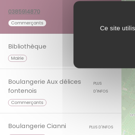
0784195830
Commerçants
Ce site util
Bibliothèque
PLUS D'INFOS
mairie
Boulangerie Aux délices
PLUS
fontenois
D'INFOS
Commerçants
Boulangerie Cianni
PLUS D'INFOS