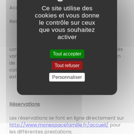
Accueil périscolaire du soir 16 h 45 à 18 h 30
Ce site utilise des
cookies et vous donne
Restaurant scolaire : de 11 h 45 à 13 h 35
le contrôle sur ceux
que vous souhaitez
activer
Lors des différents temps d'accueil, des activités
Tout accepter
variées sont proposées aux enfants à la Maison
de l'Enfance : Activités manuelles : peinture,
Tout refuser
collages, jeux de société et activités sportives
extérieures à l'argorespace.
Personnaliser
Réservations
Les réservations se font en ligne directement sur
http://www.monespacefamille.fr/accueil/
pour
les différentes prestations.