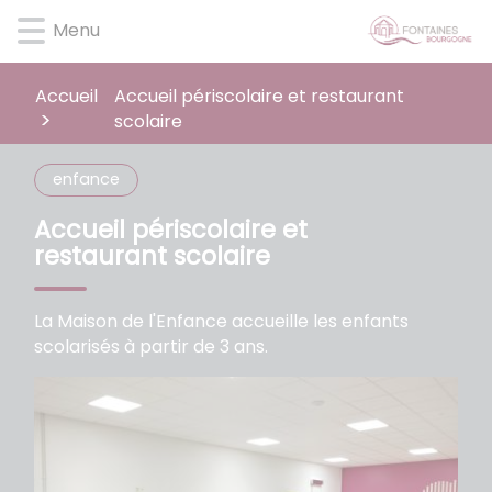
Lien
Lien
Lien
Lien
Panneau de gestion des cookies
Menu
d'accès
d'accès
d'accès
d'accès
rapide
rapide
rapide
rapide
au
au
à
au
Accueil
Accueil périscolaire et restaurant
menu
contenu
la
pied
scolaire
principal
recherche
de
page
enfance
Accueil périscolaire et
restaurant scolaire
La Maison de l'Enfance accueille les enfants
scolarisés à partir de 3 ans.