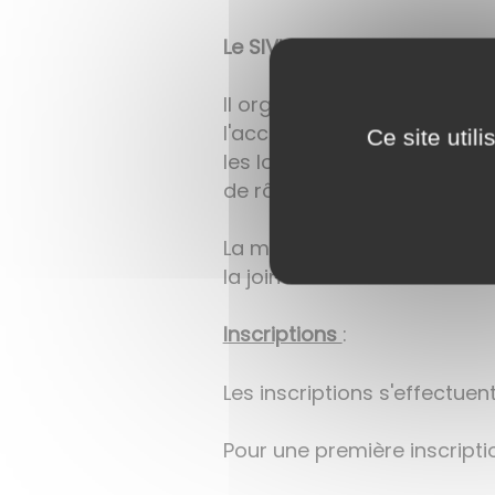
Le SIVU Thalie Enfance Jeu
Il organise les mercredis e
l'accueil des enfants âgés d
Ce site util
les locaux de l'école mate
de rôle. Il fonctionne de 7h3
La mission d'animation a ét
la joindre au 06.11.21.26.99
Inscriptions
:
Les inscriptions s'effectuent
Pour une première inscriptio