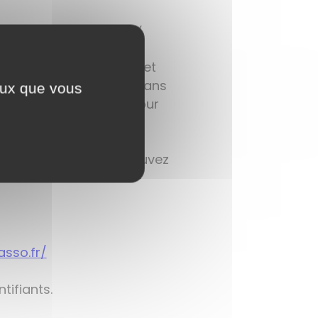
N, FONTAINES et RULLY.
tre de loisirs qui permet
e déroule à FONTAINES (dans
ceux que vous
 commune accueille à tour
 coordinatrice. Vous pouvez
asso.fr/
tifiants.