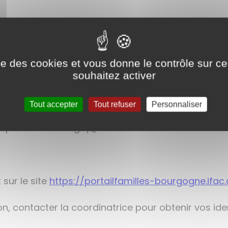
nesse
regroupe trois communes : FARGES LES CHALO
t pendant les vacances scolaires (sauf Noël) un cen
e 3 à 12 ans. Les mercredis, le centre de loisirs s
ise des cookies et vous donne le contrôle sur 
rnelle) et pendant les vacances scolaires, chaque
souhaitez activer
0 à 18h30.
Tout accepter
Tout refuser
Personnaliser
é confié à l'IFAC Bourgogne. Emilie GEY en est à la
 ou par mail emilie.gey@utce.fac.asso.fr
 sur le site
https://portailfamilles-bourgogne.ifac.
n, contacter la coordinatrice pour obtenir vos iden