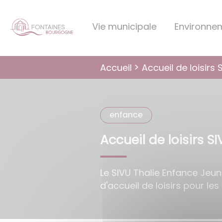
Lien
Lien
Lien
Lien
Panneau de gestion des cookies
d'accès
d'accès
d'accès
d'accès
Vie municipale
Environne
rapide
rapide
rapide
rapide
au
au
à
au
menu
contenu
la
pied
Accueil de loisirs 
Accueil
principal
recherche
de
page
enfance
Accueil de loisirs S
Le SIVU Thalie Enfance Jeun
d'accueil de loisirs pour les